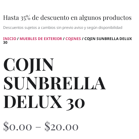
Hasta 35% de descuento en algunos productos
Descuentos sujetos a cambios sin previo aviso y según disponibilidad
INICIO
/
MUEBLES DE EXTERIOR
/
COJINES
/ COJIN SUNBRELLA DELUX
30
COJIN
SUNBRELLA
DELUX 30
$
0.00
–
$
20.00