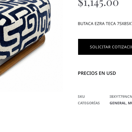
$
1,145.00
BUTACA EZRA TECA 75X85X
SOLICITAR COTIZAC
PRECIOS EN USD
SKU
IBXYT79NC
CATEGORÍAS
GENERAL
,
M